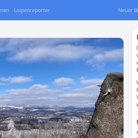
onen
Loipenreporter
Neuer B