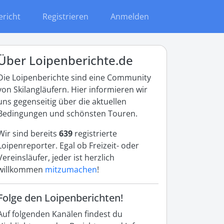
ericht
Registrieren
Anmelden
Über Loipenberichte.de
Die Loipenberichte sind eine Community
von Skilangläufern. Hier informieren wir
uns gegenseitig über die aktuellen
Bedingungen und schönsten Touren.
Wir sind bereits
639
registrierte
Loipenreporter. Egal ob Freizeit- oder
Vereinsläufer, jeder ist herzlich
willkommen
mitzumachen
!
Folge den Loipenberichten!
Auf folgenden Kanälen findest du