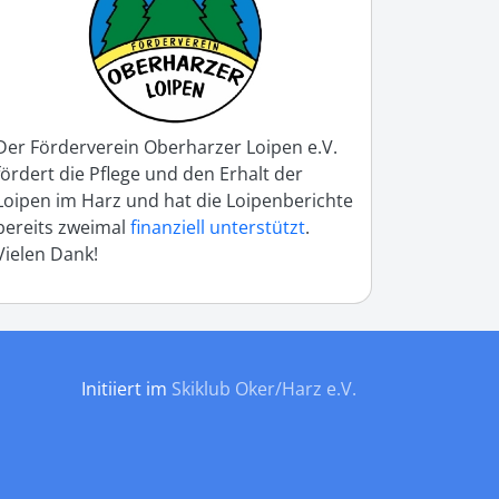
Der Förderverein Oberharzer Loipen e.V.
fördert die Pflege und den Erhalt der
Loipen im Harz und hat die Loipenberichte
bereits zweimal
finanziell unterstützt
.
Vielen Dank!
Initiiert im
Skiklub Oker/Harz e.V.