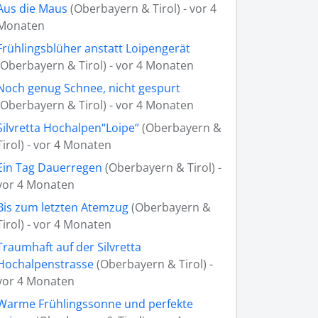
Aus die Maus
(Oberbayern & Tirol) - vor 4
Monaten
Frühlingsblüher anstatt Loipengerät
(Oberbayern & Tirol) - vor 4 Monaten
Noch genug Schnee, nicht gespurt
(Oberbayern & Tirol) - vor 4 Monaten
Silvretta Hochalpen“Loipe“
(Oberbayern &
Tirol) - vor 4 Monaten
Ein Tag Dauerregen
(Oberbayern & Tirol) -
vor 4 Monaten
Bis zum letzten Atemzug
(Oberbayern &
Tirol) - vor 4 Monaten
Traumhaft auf der Silvretta
Hochalpenstrasse
(Oberbayern & Tirol) -
vor 4 Monaten
Warme Frühlingssonne und perfekte