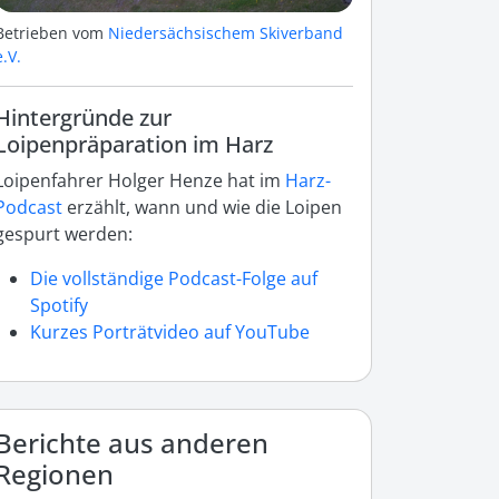
Betrieben vom
Niedersächsischem Skiverband
e.V.
Hintergründe zur
Loipenpräparation im Harz
Loipenfahrer Holger Henze hat im
Harz-
Podcast
erzählt, wann und wie die Loipen
gespurt werden:
Die vollständige Podcast-Folge auf
Spotify
Kurzes Porträtvideo auf YouTube
Berichte aus anderen
Regionen