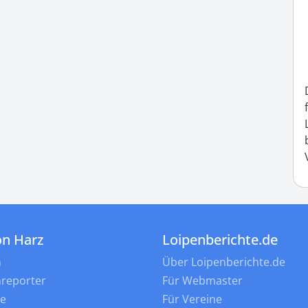
on Harz
Loipenberichte.de
n
Über Loipenberichte.de
nreporter
Für Webmaster
ne
Für Vereine