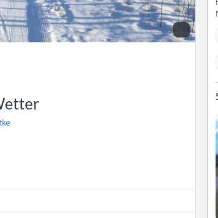
Wetter
tke