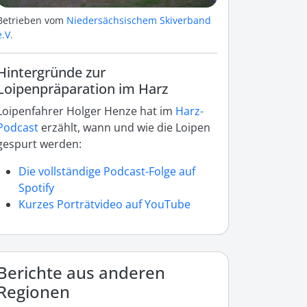
Betrieben vom
Niedersächsischem Skiverband
e.V.
Hintergründe zur
Loipenpräparation im Harz
Loipenfahrer Holger Henze hat im
Harz-
Podcast
erzählt, wann und wie die Loipen
gespurt werden:
Die vollständige Podcast-Folge auf
Spotify
Kurzes Porträtvideo auf YouTube
Berichte aus anderen
Regionen