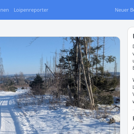
onen
Loipenreporter
Neuer B