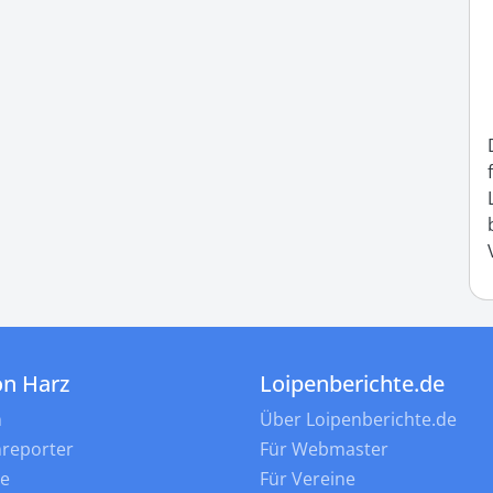
on Harz
Loipenberichte.de
n
Über Loipenberichte.de
nreporter
Für Webmaster
ne
Für Vereine