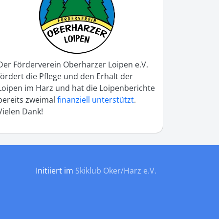
Der Förderverein Oberharzer Loipen e.V.
fördert die Pflege und den Erhalt der
Loipen im Harz und hat die Loipenberichte
bereits zweimal
finanziell unterstützt
.
Vielen Dank!
Initiiert im
Skiklub Oker/Harz e.V.