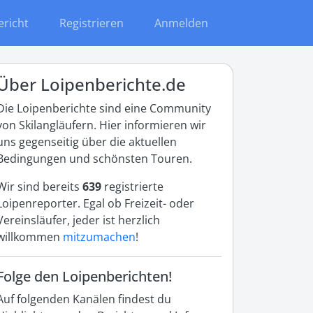
ericht
Registrieren
Anmelden
Über Loipenberichte.de
Die Loipenberichte sind eine Community
von Skilangläufern. Hier informieren wir
uns gegenseitig über die aktuellen
Bedingungen und schönsten Touren.
Wir sind bereits
639
registrierte
Loipenreporter. Egal ob Freizeit- oder
Vereinsläufer, jeder ist herzlich
willkommen
mitzumachen
!
Folge den Loipenberichten!
Auf folgenden Kanälen findest du