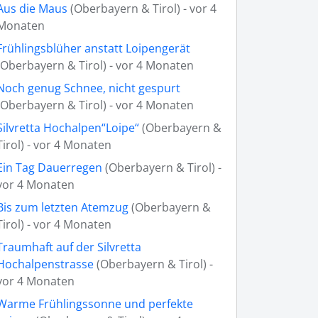
Aus die Maus
(Oberbayern & Tirol) - vor 4
Monaten
Frühlingsblüher anstatt Loipengerät
(Oberbayern & Tirol) - vor 4 Monaten
Noch genug Schnee, nicht gespurt
(Oberbayern & Tirol) - vor 4 Monaten
Silvretta Hochalpen“Loipe“
(Oberbayern &
Tirol) - vor 4 Monaten
Ein Tag Dauerregen
(Oberbayern & Tirol) -
vor 4 Monaten
Bis zum letzten Atemzug
(Oberbayern &
Tirol) - vor 4 Monaten
Traumhaft auf der Silvretta
Hochalpenstrasse
(Oberbayern & Tirol) -
vor 4 Monaten
Warme Frühlingssonne und perfekte