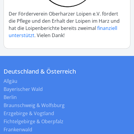
Der Förderverein Oberharzer Loipen e.V. fördert
die Pflege und den Erhalt der Loipen im Harz und
hat die Loipenberichte bereits zweimal
finanziell
unterstützt
. Vielen Dank!
Deutschland & Österreich
Allgäu
Bayerischer Wald
Berlin
Braunschweig & Wolfsburg
Erzgebirge & Vogtland
Fichtelgebirge & Oberpfalz
Frankenwald