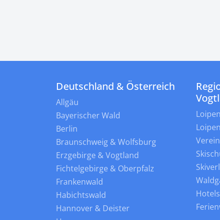
Deutschland & Österreich
Regio
Vogt
Allgäu
Loipe
Bayerischer Wald
Loipe
Berlin
Verei
Braunschweig & Wolfsburg
Skisch
Erzgebirge & Vogtland
Skiver
Fichtelgebirge & Oberpfalz
Waldg
Frankenwald
Hotel
Habichtswald
Ferie
Hannover & Deister