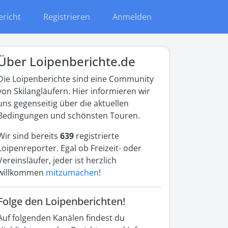
ericht
Registrieren
Anmelden
Über Loipenberichte.de
Die Loipenberichte sind eine Community
von Skilangläufern. Hier informieren wir
uns gegenseitig über die aktuellen
Bedingungen und schönsten Touren.
Wir sind bereits
639
registrierte
Loipenreporter. Egal ob Freizeit- oder
Vereinsläufer, jeder ist herzlich
willkommen
mitzumachen
!
Folge den Loipenberichten!
Auf folgenden Kanälen findest du