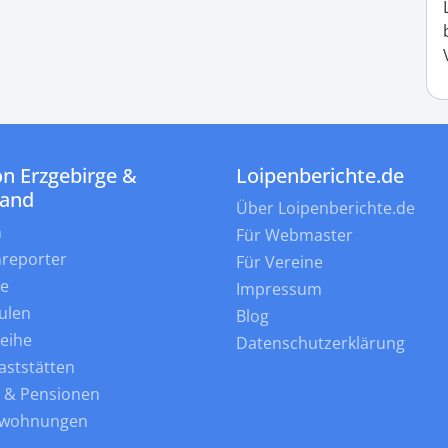
n Erzgebirge &
Loipenberichte.de
land
Über Loipenberichte.de
n
Für Webmaster
nreporter
Für Vereine
ne
Impressum
ulen
Blog
leihe
Datenschutzerklärung
aststätten
s & Pensionen
nwohnungen