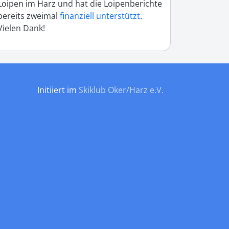
Loipen im Harz und hat die Loipenberichte
bereits zweimal
finanziell unterstützt
.
Vielen Dank!
Initiiert im
Skiklub Oker/Harz e.V.