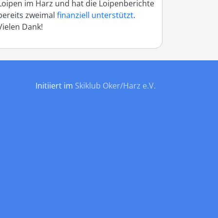
Loipen im Harz und hat die Loipenberichte
bereits zweimal
finanziell unterstützt
.
Vielen Dank!
Initiiert im
Skiklub Oker/Harz e.V.