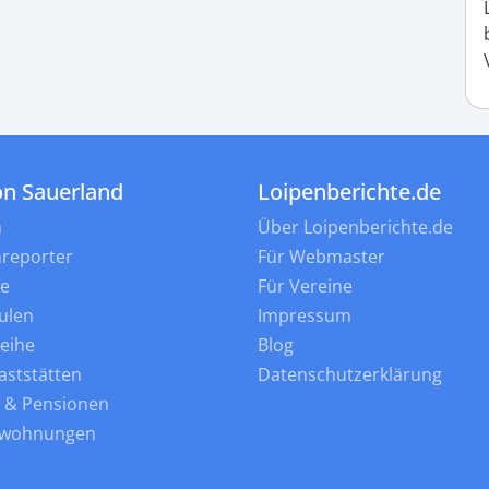
on Sauerland
Loipenberichte.de
n
Über Loipenberichte.de
nreporter
Für Webmaster
ne
Für Vereine
ulen
Impressum
leihe
Blog
aststätten
Datenschutzerklärung
s & Pensionen
nwohnungen