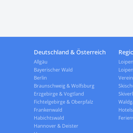
Deutschland & Österreich
Regi
Allgäu
Loipe
Bayerischer Wald
Loipe
Berlin
Verei
Braunschweig & Wolfsburg
Skisch
Erzgebirge & Vogtland
Skiver
Fichtelgebirge & Oberpfalz
Waldg
Frankenwald
Hotel
Habichtswald
Ferie
Hannover & Deister