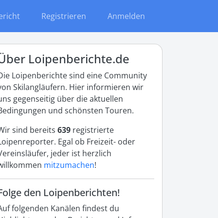
ericht
Registrieren
Anmelden
Über Loipenberichte.de
Die Loipenberichte sind eine Community
von Skilangläufern. Hier informieren wir
uns gegenseitig über die aktuellen
Bedingungen und schönsten Touren.
Wir sind bereits
639
registrierte
Loipenreporter. Egal ob Freizeit- oder
Vereinsläufer, jeder ist herzlich
willkommen
mitzumachen
!
Folge den Loipenberichten!
Auf folgenden Kanälen findest du